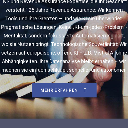
"KI- und Revenue Assurance Expertise, die Ihr Geschäft
versteht.“
25 Jahre Revenue Assurance: Wir kennen
Tools und ihre Grenzen – und wie KI sie überwindet.
Pragmatische Lösungen: Keine „KI-um-jedes-Problem“-
Mentalität, sondern fokussierte Automatisierung dort,
wo sie Nutzen bringt.
Technologische Souveränität: Wir
setzen auf europäische, offene KI – z.B. Mistral AI ohne
Abhängigkeiten.
Ihre Datenanalyse bleibt erhalten – wir
machen sie einfach schlauer, schneller und autonomer.
MEHR ERFAHREN