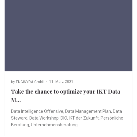
by
11. März 2021
ENGINYRA GmbH
Take the chance to optimize your IKT Data
M…
Data Intelligence Offensive
,
Data Management Plan
,
Data
Steward
,
Data Workshop
,
DIO
,
IKT der Zukunft
,
Persönliche
Beratung
,
Unternehmensberatung