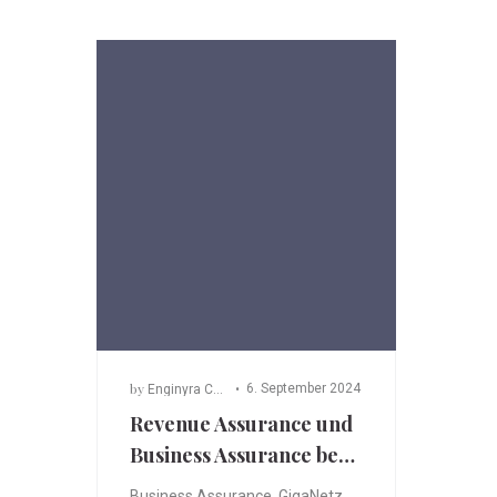
by
6. September 2024
Enginyra Consulting
Revenue Assurance und
Business Assurance be…
Business Assurance
,
GigaNetz
,