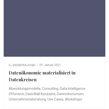
by
29. Januar 2021
ENGINYRA GmbH
Datenökonomie materialisiert in
Datenkreisen
Abwicklungsmodelle
,
Consulting
,
Data Intelligence
Offensive
,
Data Mall Konzepte
,
Datenökonomien
,
Unternehmensberatung
,
Use Cases
,
Workshops